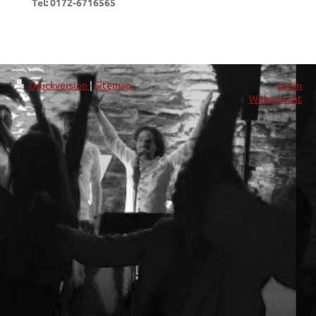
Tel: 0172-6716565
Druckversion
|
Sitemap
Login
Webansicht